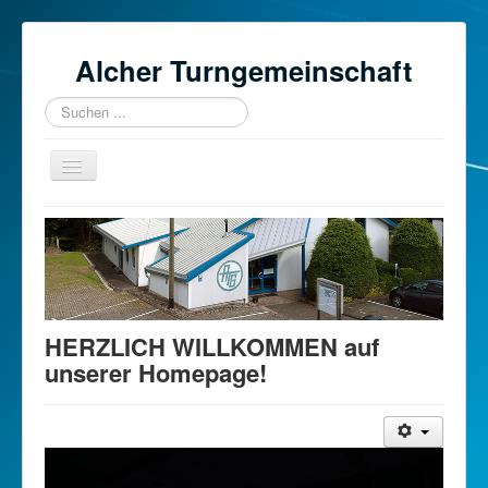
Alcher Turngemeinschaft
Suchen
...
Toggle
Navigation
Start
Über uns
Sportarten
Kursplan
HERZLICH WILLKOMMEN auf
unserer Homepage!
Sportstätten
Mitglied werden